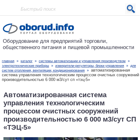
Проект основан в 2001 году
Оборудование для предприятий
торговли,
общественного питания
и пищевой промышленности
главная
»
каталог
»
системы автоматизации и управления производством
»
электротехнические приборы
»
измерители-регуляторы, блоки управления
»
для
автоматизированная
систем отопления, вентиляции, кондиционирования
»
система управления технологическим процессом очистных сооружений
производительностью 6 000 м3/сут сп «тэц-5»
Автоматизированная система
управления технологическим
процессом очистных сооружений
производительностью 6 000 м3/сут СП
«ТЭЦ-5»