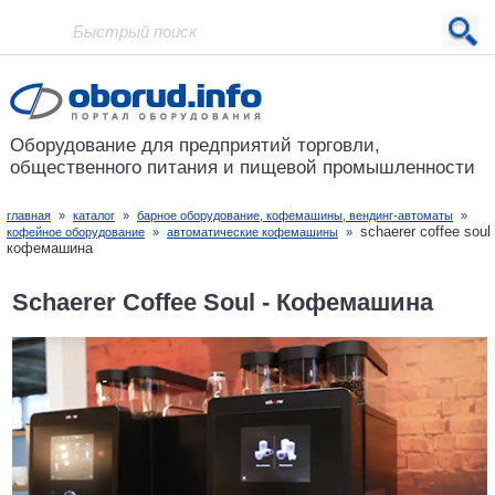
Проект основан в 2001 году
Оборудование для предприятий
торговли,
общественного питания
и пищевой промышленности
главная
»
каталог
»
барное оборудование, кофемашины, вендинг-автоматы
»
schaerer coffee soul 
кофейное оборудование
»
автоматические кофемашины
»
кофемашина
Schaerer Coffee Soul - Кофемашина