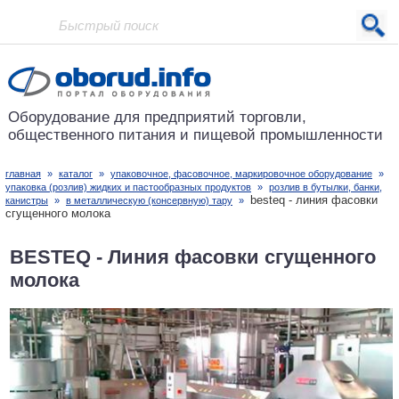
Проект основан в 2001 году
Оборудование для предприятий
торговли,
общественного питания
и пищевой промышленности
главная
»
каталог
»
упаковочное, фасовочное, маркировочное оборудование
»
упаковка (розлив) жидких и пастообразных продуктов
»
розлив в бутылки, банки,
besteq - линия фасовки
канистры
»
в металлическую (консервную) тару
»
сгущенного молока
BESTEQ - Линия фасовки сгущенного
молока