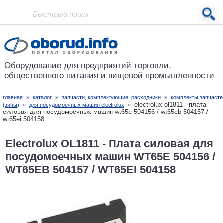
Проект основан в 2001 году
Оборудование для предприятий
торговли,
общественного питания
и пищевой промышленности
главная
»
каталог
»
запчасти, комплектующие, расходники
»
комплекты запчасте
electrolux ol1811 - плата
(зипы)
»
для посудомоечных машин electrolux
»
силовая для посудомоечных машин wt65e 504156 / wt65eb 504157 /
wt65ei 504158
Electrolux OL1811 - Плата силовая для
посудомоечных машин WT65E 504156 /
WT65EB 504157 / WT65EI 504158