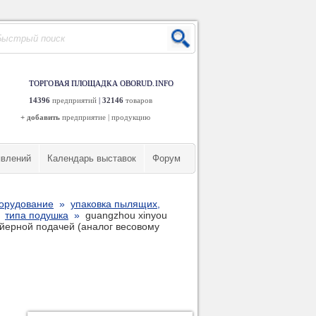
ТОРГОВАЯ ПЛОЩАДКА OBORUD.INFO
14396
предприятий
|
32146
товаров
+ добавить
предприятие
|
продукцию
явлений
Календарь выставок
Форум
борудование
»
упаковка пылящих,
»
типа подушка
»
guangzhou xinyou
ейерной подачей (аналог весовому