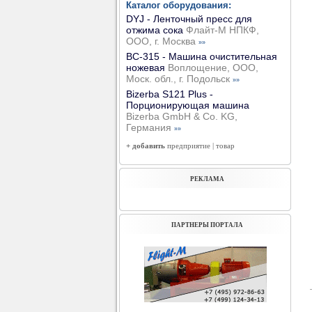
Каталог оборудования:
DYJ - Ленточный пресс для
отжима сока
Флайт-М НПКФ,
ООО, г. Москва
»»
ВС-315 - Машина очистительная
ножевая
Воплощение, ООО,
Моск. обл., г. Подольск
»»
Bizerba S121 Plus -
Порционирующая машина
Bizerba GmbH & Co. KG,
Германия
»»
+ добавить
предприятие
|
товар
РЕКЛАМА
ПАРТНЕРЫ ПОРТАЛА