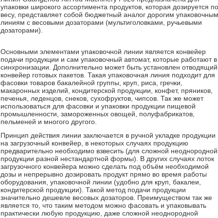
упаковки широкого ассортимента продуктов, которая дозируется п
весу, представляет собой бюджетный аналог дорогим упаковочны
линиям с весовыми дозаторами (мультиголовками, ручьевыми
дозаторами).
Основными элементами упаковочной линии является конвейер
подачи продукции и сам упаковочный автомат, которые работают в
синхронизации. Дополнительно может быть установлен отводящий
конвейер готовых пакетов. Такая упаковочная линия подходит для
фасовки товаров бакалейной группы, круп, риса, гречки,
макаронных изделий, кондитерской продукции, конфет, пряников,
печенья, леденцов, снеков, сухофруктов, чипсов. Так же может
использоваться для фасовки и упаковки продукции пищевой
промышленности, замороженных овощей, полуфабрикатов,
пельменей и многого другого.
Принцип действия линии заключается в ручной укладке продукции
на загрузочный конвейер, в некоторых случаях продукцию
предварительно необходимо взвесить (для сложной неоднородной
продукции разной нестандартной формы). В других случаях лоток
загрузочного конвейера можно сделать под объём необходимой
дозы и непрерывно дозировать продукт прямо во время работы
оборудования, упаковочной линии (удобно для круп, бакалеи,
кондитерской продукции). Такой метод подачи продукции
значительно дешевле весовых дозаторов. Преимуществом так же
является то, что таким методом можно фасовать и упаковывать
практически любую продукцию, даже сложной неоднородной