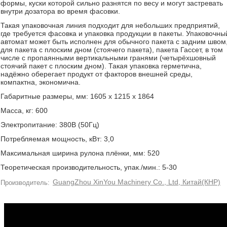
формы, куски которой сильно разнятся по весу и могут застревать
внутри дозатора во время фасовки.
Такая упаковочная линия подходит для небольших предприятий,
где требуется фасовка и упаковка продукции в пакеты. Упаковочны
автомат может быть исполнен для обычного пакета с задним швом
для пакета с плоским дном (стоячего пакета), пакета Гассет, в том
числе с пропаянными вертикальными гранями (четырёхшовный
стоячий пакет с плоским дном). Такая упаковка герметична,
надёжно оберегает продукт от факторов внешней среды,
компактна, экономична.
Габаритные размеры, мм: 1605 x 1215 x 1864
Масса, кг: 600
Электропитание: 380В (50Гц)
Потребляемая мощность, кВт: 3,0
Максимальная ширина рулона плёнки, мм: 520
Теоретическая производительность, упак./мин.: 5-30
GuangZhou XinYou Machinery Co., Ltd, Китай(КНР)
Производитель: