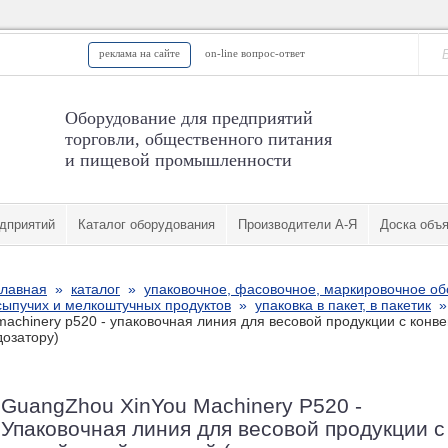
реклама на сайте
on-line вопрос-ответ
Оборудование для предприятий
торговли, общественного питания
и пищевой промышленности
дприятий
Каталог оборудования
Производители А-Я
Доска объ
главная
»
каталог
»
упаковочное, фасовочное, маркировочное о
сыпучих и мелкоштучных продуктов
»
упаковка в пакет, в пакетик
machinery p520 - упаковочная линия для весовой продукции с конв
дозатору)
GuangZhou XinYou Machinery P520 -
Упаковочная линия для весовой продукции с