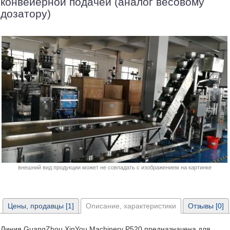
конвейерной подачей (аналог весовому
дозатору)
внешний вид продукции может не совпадать с изображением на картинке
Цены, продавцы [1]
Описание, характеристики
Отзывы [0]
Линия GuangZhou XinYou Machinery P520 предназначена для