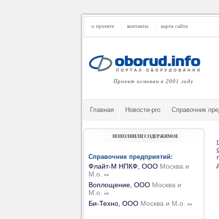
о проекте
контакты
карта сайта
Проект основан в 2001 году
Главная
Новости-pro
Cправочник пре
ПОПОЛНИЛИ СОДЕРЖИМОЕ
Справочник предприятий:
Флайт-М НПКФ, ООО
Москва и
М.о.
»»
Воплощение, ООО
Москва и
М.о.
»»
Би-Техно, ООО
Москва и М.о.
»»