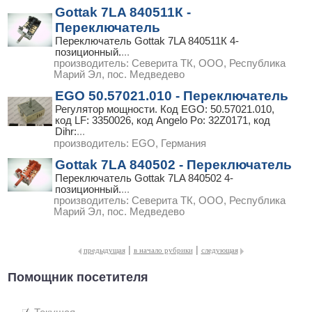
Gottak 7LA 840511К -
Переключатель
Переключатель Gottak 7LA 840511К 4-
позиционный.
...
производитель:
Северита ТК, ООО, Республика
Марий Эл, пос. Медведево
EGO 50.57021.010 - Переключатель
Регулятор мощности. Код EGO: 50.57021.010,
код LF: 3350026, код Angelo Po: 32Z0171, код
Dihr:
...
производитель:
EGO, Германия
Gottak 7LA 840502 - Переключатель
Переключатель Gottak 7LA 840502 4-
позиционный.
...
производитель:
Северита ТК, ООО, Республика
Марий Эл, пос. Медведево
|
|
предыдущая
в начало рубрики
следующая
Помощник посетителя