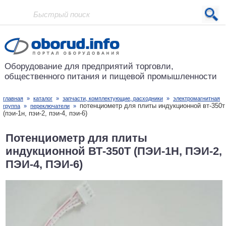
Проект основан в 2001 году
Оборудование для предприятий
торговли,
общественного питания
и пищевой промышленности
главная
»
каталог
»
запчасти, комплектующие, расходники
»
электромагнитная
потенциометр для плиты индукционной вт-350т
группа
»
переключатели
»
(пэи-1н, пэи-2, пэи-4, пэи-6)
Потенциометр для плиты
индукционной ВТ-350Т (ПЭИ-1Н, ПЭИ-2,
ПЭИ-4, ПЭИ-6)