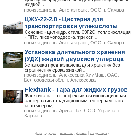
жидкой
...
производитель:
Автогазтранс, ООО, г. Самара
ЦЖУ-22-2,0 - Цистерна для
транспортировки углекислоты
Сечение - цилиндр, сталь 09Г2С, теплоизоляция
- ППУ, пневмоподвеска, три оси
...
производитель:
Автогазтранс, ООО, г. Самара
Установка длительного хранения
(УДХ) жидкой двуокиси углерода
Установка предназначена для хранения без
ограничения срока жидкой
...
производитель:
Алексеевка ХимМаш, ОАО,
Белгородская обл., г. Алексеевка
Flexitank - Тара для жидких грузов
Флекситанк - это эффективная инновационная
альтернатива традиционным цистернам, танк
контейнерам,
...
производитель:
Арива Пак, ООО, Украина, г.
Харьков
|
|
предыдущая
в начало рубрики
следующая