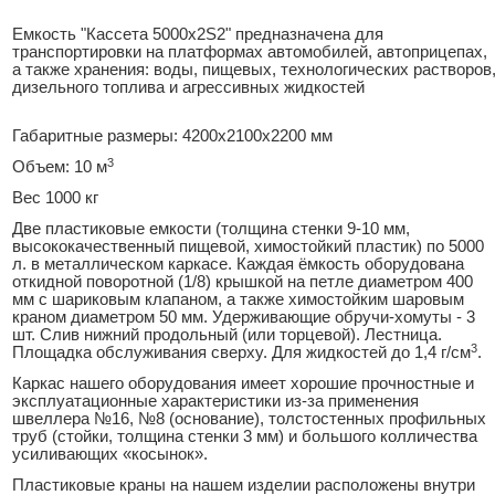
Емкость "Кассета 5000х2S2" предназначена для
транспортировки на платформах автомобилей, автоприцепах,
а также хранения: воды, пищевых, технологических растворов
дизельного топлива и агрессивных жидкостей
Габаритные размеры: 4200х2100х2200 мм
3
Объем: 10 м
Вес 1000 кг
Две пластиковые емкости (толщина стенки 9-10 мм,
высококачественный пищевой, химостойкий пластик) по 5000
л. в металлическом каркасе. Каждая ёмкость оборудована
откидной поворотной (1/8) крышкой на петле диаметром 400
мм с шариковым клапаном, а также химостойким шаровым
краном диаметром 50 мм. Удерживающие обручи-хомуты - 3
шт. Слив нижний продольный (или торцевой). Лестница.
3
Площадка обслуживания сверху. Для жидкостей до 1,4 г/см
.
Каркас нашего оборудования имеет хорошие прочностные и
эксплуатационные характеристики из-за применения
швеллера №16, №8 (основание), толстостенных профильных
труб (стойки, толщина стенки 3 мм) и большого колличества
усиливающих «косынок».
Пластиковые краны на нашем изделии расположены внутри