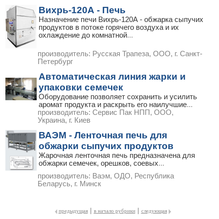
Вихрь-120А - Печь
Назначение печи Вихрь-120А - обжарка сыпучих
продуктов в потоке горячего воздуха и их
охлаждение до комнатной
...
производитель:
Русская Трапеза, ООО, г. Санкт-
Петербург
Автоматическая линия жарки и
упаковки семечек
Оборудование позволяет сохранить и усилить
аромат продукта и раскрыть его наилучшие
...
производитель:
Сервис Пак НПП, ООО,
Украина, г. Киев
ВАЭМ - Ленточная печь для
обжарки сыпучих продуктов
Жарочная ленточная печь предназначена для
обжарки семечек, орешков, соевых
...
производитель:
Ваэм, ОДО, Республика
Беларусь, г. Минск
|
|
предыдущая
в начало рубрики
следующая