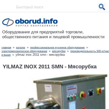
Проект основан в 2001 году
Оборудование для предприятий
торговли,
общественного питания
и пищевой промышленности
главная
»
каталог
»
профессиональное кухонное оборудование
»
электромеханическое оборудование
»
мясорубки
»
производительность 500 кг/час
yilmaz inox 2011 smn - мясорубка
и выше
»
YILMAZ INOX 2011 SMN - Мясорубка