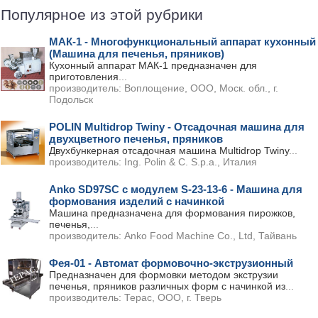
Популярное из этой рубрики
МАК-1 - Многофункциональный аппарат кухонный
(Машина для печенья, пряников)
Кухонный аппарат МАК-1 предназначен для
приготовления
...
производитель:
Воплощение, ООО, Моск. обл., г.
Подольск
POLIN Multidrop Twiny - Отсадочная машина для
двухцветного печенья, пряников
Двухбункерная отсадочная машина Multidrop Twiny
...
производитель:
Ing. Polin & C. S.p.a., Италия
Anko SD97SC с модулем S-23-13-6 - Машина для
формования изделий с начинкой
Машина предназначена для формования пирожков,
печенья,
...
производитель:
Anko Food Machine Co., Ltd, Тайвань
Фея-01 - Автомат формовочно-экструзионный
Предназначен для формовки методом экструзии
печенья, пряников различных форм с начинкой из
...
производитель:
Терас, ООО, г. Тверь