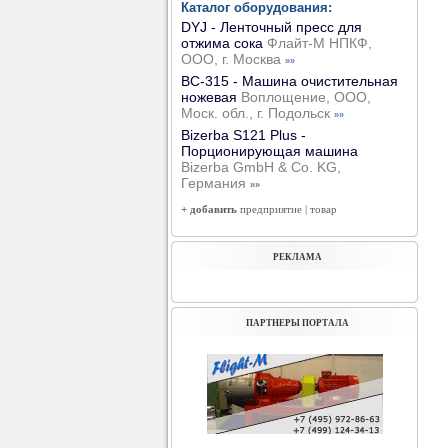
Каталог оборудования:
DYJ - Ленточный пресс для
отжима сока
Флайт-М НПКФ,
ООО, г. Москва
»»
ВС-315 - Машина очистительная
ножевая
Воплощение, ООО,
Моск. обл., г. Подольск
»»
Bizerba S121 Plus -
Порционирующая машина
Bizerba GmbH & Co. KG,
Германия
»»
+ добавить
предприятие
|
товар
РЕКЛАМА
ПАРТНЕРЫ ПОРТАЛА