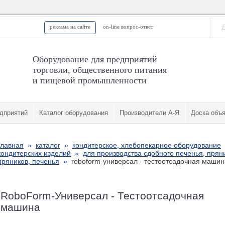
реклама на сайте
on-line вопрос-ответ
Оборудование для предприятий
торговли, общественного питания
и пищевой промышленности
дприятий
Каталог оборудования
Производители А-Я
Доска объ
главная
»
каталог
»
кондитерское, хлебопекарное оборудование
кондитерских изделий
»
для производства сдобного печенья, прян
пряников, печенья
»
roboform-универсал - тестоотсадочная машин
RoboForm-Универсал - Тестоотсадочная
машина