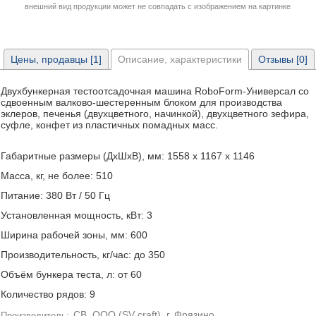
внешний вид продукции может не совпадать с изображением на картинке
Цены, продавцы [1]
Описание, характеристики
Отзывы [0]
Двухбункерная тестоотсадочная машина RoboForm-Универсал со
сдвоенным валково-шестеренным блоком для производства
эклеров, печенья (двухцветного, начинкой), двухцветного зефира,
суфле, конфет из пластичных помадных масс.
Габаритные размеры (ДхШхВ), мм: 1558 х 1167 х 1146
Масса, кг, не более: 510
Питание: 380 Вт / 50 Гц
Установленная мощность, кВт: 3
Ширина рабочей зоны, мм: 600
Производительность, кг/час: до 350
Объём бункера теста, л: от 60
Количество рядов: 9
СВ, ООО (SV craft), г. Фрязино
Производитель: