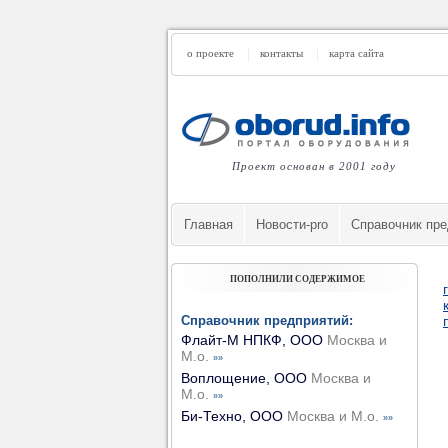
о проекте
контакты
карта сайта
Проект основан в 2001 году
Главная
Новости-pro
Cправочник пре
ПОПОЛНИЛИ СОДЕРЖИМОЕ
Справочник предприятий:
Флайт-М НПКФ, ООО
Москва и
М.о.
»»
Воплощение, ООО
Москва и
М.о.
»»
Би-Техно, ООО
Москва и М.о.
»»