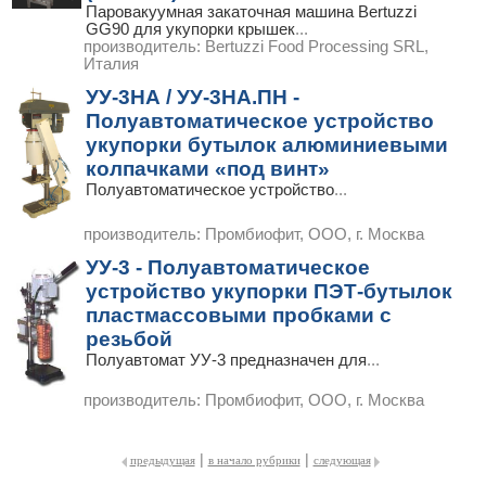
Паровакуумная закаточная машина Bertuzzi
GG90 для укупорки крышек
...
производитель:
Bertuzzi Food Processing SRL,
Италия
УУ-3НА / УУ-3НА.ПН -
Полуавтоматическое устройство
укупорки бутылок алюминиевыми
колпачками «под винт»
Полуавтоматическое устройство
...
производитель:
Промбиофит, ООО, г. Москва
УУ-3 - Полуавтоматическое
устройство укупорки ПЭТ-бутылок
пластмассовыми пробками с
резьбой
Полуавтомат УУ-3 предназначен для
...
производитель:
Промбиофит, ООО, г. Москва
|
|
предыдущая
в начало рубрики
следующая