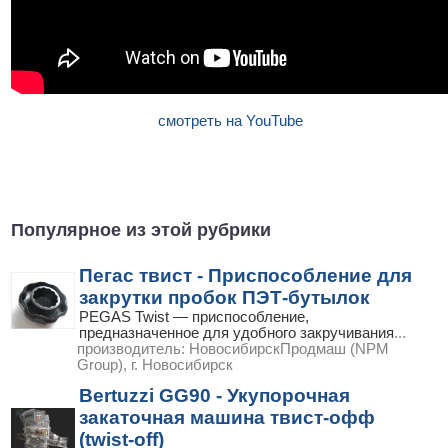
смотреть на YouTube
Популярное из этой рубрики
Пегас твист - Приспособление для
закрутки пробок ПЭТ-бутылок
PEGAS Twist — приспособление,
предназначенное для удобного закручивания
...
производитель:
НовосибирскПродмаш (NPM
Group), г. Новосибирск
Bertuzzi GG90 - Укупорочная
закаточная машина твист-офф
(twist-off)