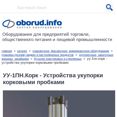
Проект основан в 2001 году
Оборудование для предприятий
торговли,
общественного питания
и пищевой промышленности
главная
»
каталог
»
упаковочное, фасовочное, маркировочное оборудование
»
упаковка (розлив) жидких и пастообразных продуктов
»
укупорочные, закаточные
уу-1пн.корк -
машины, запайщики
»
бутылок пластиковых и стеклянных
»
устройства укупорки корковыми пробками
УУ-1ПН.Корк - Устройства укупорки
корковыми пробками