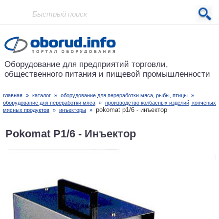
Проект основан в 2001 году
Оборудование для предприятий
торговли,
общественного питания
и пищевой промышленности
главная
»
каталог
»
оборудование для переработки мяса, рыбы, птицы
»
оборудование для переработки мяса
»
производство колбасных изделий, копченых
pokomat p1/6 - инъектор
мясных продуктов
»
инъекторы
»
Pokomat P1/6 - Инъектор