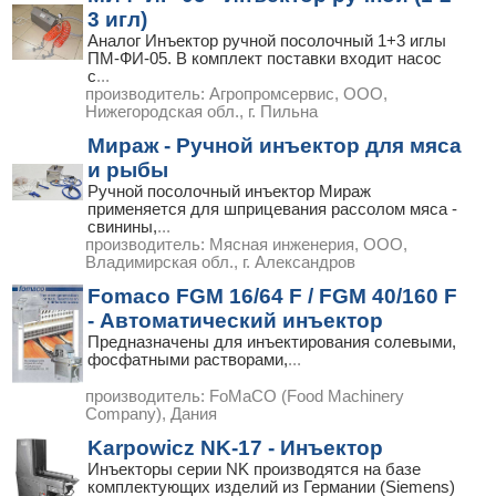
3 игл)
Аналог Инъектор ручной посолочный 1+3 иглы
ПМ-ФИ-05. В комплект поставки входит насос
с
...
производитель:
Агропромсервис, ООО,
Нижегородская обл., г. Пильна
Мираж - Ручной инъектор для мяса
и рыбы
Ручной посолочный инъектор Мираж
применяется для шприцевания рассолом мяса -
свинины,
...
производитель:
Мясная инженерия, ООО,
Владимирская обл., г. Александров
Fomaco FGM 16/64 F / FGM 40/160 F
- Автоматический инъектор
Предназначены для инъектирования солевыми,
фосфатными растворами,
...
производитель:
FoMaCO (Food Machinery
Company), Дания
Karpowicz NK-17 - Инъектор
Инъекторы серии NK производятся на базе
комплектующих изделий из Германии (Siemens)