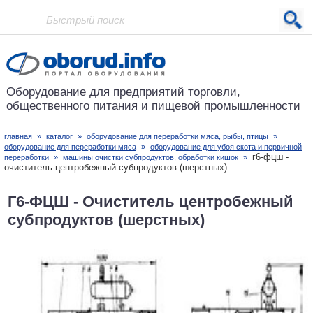
Проект основан в 2001 году
Оборудование для предприятий
торговли,
общественного питания
и пищевой промышленности
главная
»
каталог
»
оборудование для переработки мяса, рыбы, птицы
»
оборудование для переработки мяса
»
оборудование для убоя скота и первичной
г6-фцш -
переработки
»
машины очистки субпродуктов, обработки кишок
»
очиститель центробежный субпродуктов (шерстных)
Г6-ФЦШ - Очиститель центробежный
субпродуктов (шерстных)