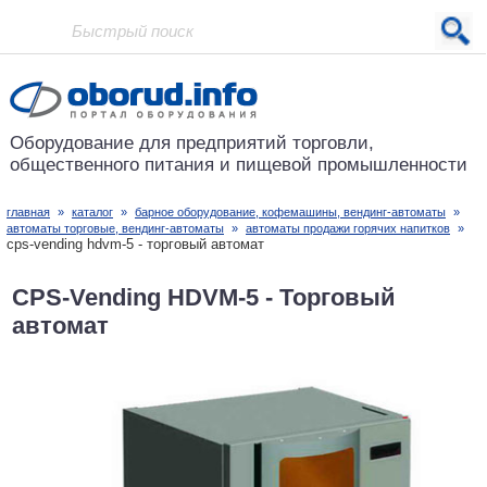
Проект основан в 2001 году
Оборудование для предприятий
торговли,
общественного питания
и пищевой промышленности
главная
»
каталог
»
барное оборудование, кофемашины, вендинг-автоматы
»
автоматы торговые, вендинг-автоматы
»
автоматы продажи горячих напитков
»
cps-vending hdvm-5 - торговый автомат
CPS-Vending HDVM-5 - Торговый
автомат