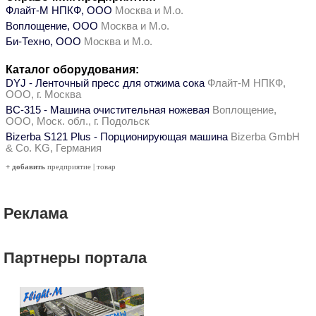
Флайт-М НПКФ, ООО
Москва и М.о.
Воплощение, ООО
Москва и М.о.
Би-Техно, ООО
Москва и М.о.
Каталог оборудования:
DYJ - Ленточный пресс для отжима сока
Флайт-М НПКФ,
ООО, г. Москва
ВС-315 - Машина очистительная ножевая
Воплощение,
ООО, Моск. обл., г. Подольск
Bizerba S121 Plus - Порционирующая машина
Bizerba GmbH
& Co. KG, Германия
+ добавить
предприятие
|
товар
Реклама
Партнеры портала