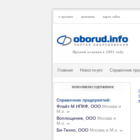
о проекте
контакты
карта сайта
Проект основан в 2001 году
Главная
Новости-pro
Cправочник пре
ПОПОЛНИЛИ СОДЕРЖИМОЕ
Справочник предприятий:
Флайт-М НПКФ, ООО
Москва и
М.о.
»»
Воплощение, ООО
Москва и
М.о.
»»
Би-Техно, ООО
Москва и М.о.
»»