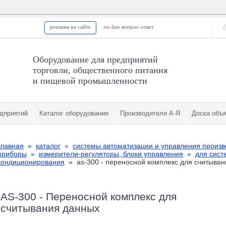
реклама на сайте
on-line вопрос-ответ
Оборудование для предприятий
торговли, общественного питания
и пищевой промышленности
дприятий
Каталог оборудования
Производители А-Я
Доска объ
главная
»
каталог
»
системы автоматизации и управления произ
приборы
»
измерители-регуляторы, блоки управления
»
для сист
кондиционирования
»
as-300 - переносной комплекс для считыва
AS-300 - Переносной комплекс для
считывания данных