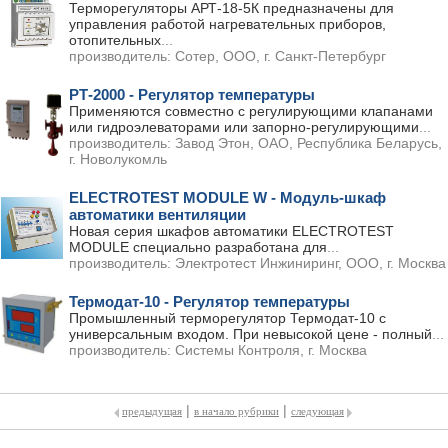
Терморегуляторы АРТ-18-5К предназначены для
управления работой нагревательных приборов,
отопительных
...
производитель:
Сотер, ООО, г. Санкт-Петербург
РТ-2000 - Регулятор температуры
Применяются совместно с регулирующими клапанами
или гидроэлеваторами или запорно-регулирующими
...
производитель:
Завод Этон, ОАО, Республика Беларусь,
г. Новолукомль
ELECTROTEST MODULE W - Модуль-шкаф
автоматики вентиляции
Новая серия шкафов автоматики ELECTROTEST
MODULE специально разработана для
...
производитель:
Электротест Инжиниринг, ООО, г. Москва
Термодат-10 - Регулятор температуры
Промышленный терморегулятор Термодат-10 с
универсальным входом. При невысокой цене - полный
...
производитель:
Системы Контроля, г. Москва
|
|
предыдущая
в начало рубрики
следующая