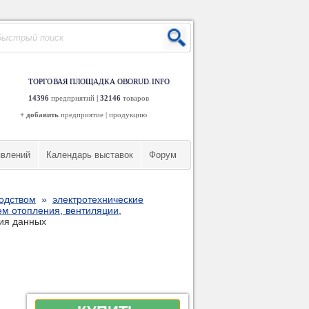
ТОРГОВАЯ ПЛОЩАДКА OBORUD.INFO
14396
предприятий
|
32146
товаров
+ добавить
предприятие
|
продукцию
явлений
Календарь выставок
Форум
водством
»
электротехнические
ем отопления, вентиляции,
ния данных