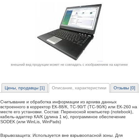
внешний вид продукции может не совпадать с изображением на картинке
Цены, продавцы [1]
Описание, характеристики
Отзывы [0]
Считывание и обработка информации из архива данных
встроенного в корректор ЕК-88/К, ТС-90/Т (ТС-90/К) или ЕК-260 на
месте его установки. Состав: Переносной компьютер (notebook),
кабель-адаптер КА/К (длина 1 м), программное обеспечение
SODEK (или WinLis, WinPads)
Взрывозащита: Используется вне взрывоопасной зоны. Для