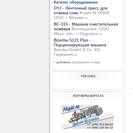
Каталог оборудования:
DYJ - Ленточный пресс для
отжима сока
Флайт-М НПКФ,
ООО, г. Москва
»»
ВС-315 - Машина очистительная
ножевая
Воплощение, ООО,
Моск. обл., г. Подольск
»»
Bizerba S121 Plus -
Порционирующая машина
Bizerba GmbH & Co. KG,
Германия
»»
+ добавить
предприятие
|
товар
РЕКЛАМА
ПАРТНЕРЫ ПОРТАЛА