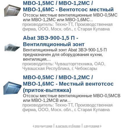
МВО-1,5МС / МВО-1,2МС /
МВО-1,6МС - Вентотсос местный
Отсосы местные вентиляционные МВО-0,5МС
или МВО-1,2МС или МВО-1,6МС
...
производитель:
Техно-ТТ, Производственная
фирма, ООО, Моск. обл., г. Старая Купавна
Abat ЗВЭ-900-1,5 П -
Вентиляционный зонт
Вентиляционный зонт Abat ЗВЭ-900-1,5 П
предназначен для оборудования кухни,
вентиляция.
...
производитель:
Чувашторгтехника, ОАО,
Чувашская Республика, г. Чебоксары
МВО-0,5МС / МВО-1,2МС /
МВО-1,6МС - Местный вентотсос
(приток-вытяжка)
Отсосы местные вентиляционные МВО-0,5МСВ
или МВО-1,2МСВ или
...
производитель:
Техно-ТТ, Производственная
фирма, ООО, Моск. обл., г. Старая Купавна
|
|
предыдущая
в начало рубрики
следующая