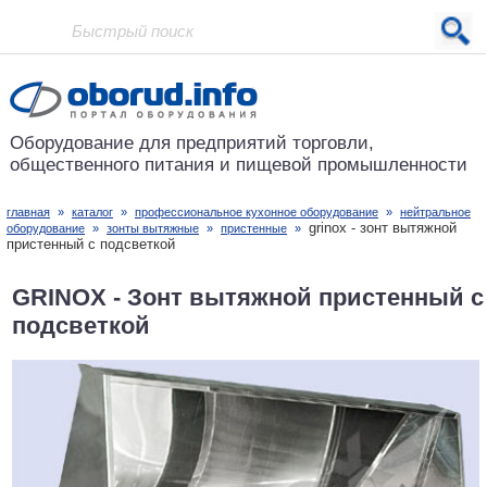
Проект основан в 2001 году
Оборудование для предприятий
торговли,
общественного питания
и пищевой промышленности
главная
»
каталог
»
профессиональное кухонное оборудование
»
нейтральное
grinox - зонт вытяжной
оборудование
»
зонты вытяжные
»
пристенные
»
пристенный с подсветкой
GRINOX - Зонт вытяжной пристенный с
подсветкой