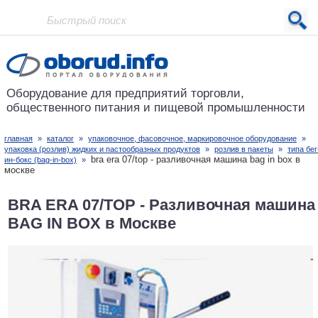
Проект основан в 2001 году
Оборудование для предприятий
торговли,
общественного питания
и пищевой промышленности
главная
»
каталог
»
упаковочное, фасовочное, маркировочное оборудование
»
упаковка (розлив) жидких и пастообразных продуктов
»
розлив в пакеты
»
типа бег
bra era 07/top - разливочная машина bag in box в
ин-бокс (bag-in-box)
»
москве
BRA ERA 07/TOP - Разливочная машина
BAG IN BOX в Москве