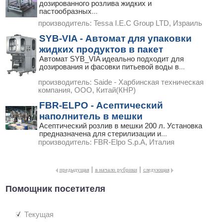
дозированного розлива жидких и
пастообразных
...
производитель:
Tessa I.E.C Group LTD, Израиль
SYB-VIA - Автомат для упаковки
жидких продуктов в пакет
Автомат SYB_VIA идеально подходит для
дозирования и фасовки питьевой воды в
...
производитель:
Saide - Харбинская техническая
компания, ООО, Китай(КНР)
FBR-ELPO - Асептический
наполнитель в мешки
Асептический розлив в мешки 200 л. Установка
предназначена для стерилизации и
...
производитель:
FBR-Elpo S.p.A, Италия
|
|
предыдущая
в начало рубрики
следующая
Помощник посетителя
Текущая