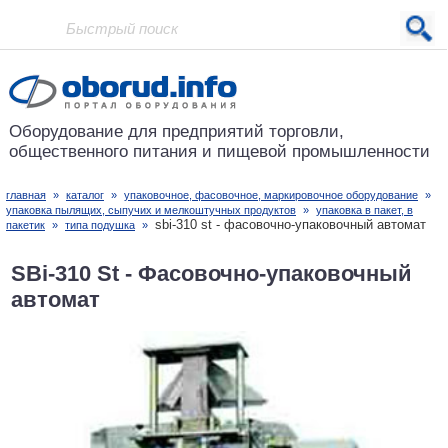
Проект основан в 2001 году
Оборудование для предприятий
торговли,
общественного питания
и пищевой промышленности
главная
»
каталог
»
упаковочное, фасовочное, маркировочное оборудование
»
упаковка пылящих, сыпучих и мелкоштучных продуктов
»
упаковка в пакет, в
sbi-310 st - фасовочно-упаковочный автомат
пакетик
»
типа подушка
»
SBi-310 St - Фасовочно-упаковочный
автомат