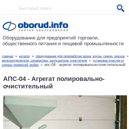
Проект основан в 2001 году
Оборудование для предприятий
торговли,
общественного питания
и пищевой промышленности
главная
»
каталог
»
оборудование для переработки зерна, крупы, семян, орехов
железоотделители, сепараторы, шелушители, очистители
»
установки очистки от
апс-04 - агрегат полировально-очистительный
сорных примесей, мойки
»
АПС-04 - Агрегат полировально-
очистительный