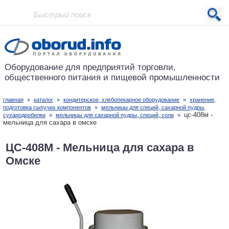
Проект основан в 2001 году
Оборудование для предприятий
торговли,
общественного питания
и пищевой промышленности
главная
»
каталог
»
кондитерское, хлебопекарное оборудование
»
хранение,
подготовка сыпучих компонентов
»
мельницы для специй, сахарной пудры,
цс-408м -
сухародробилки
»
мельницы для сахарной пудры, специй, соли
»
мельница для сахара в омске
ЦС-408М - Мельница для сахара в
Омске