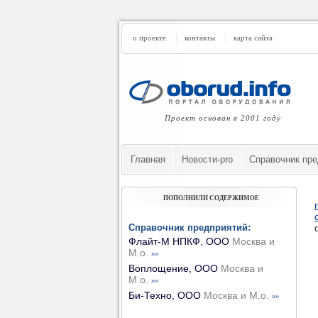
о проекте
контакты
карта сайта
Проект основан в 2001 году
Главная
Новости-pro
Cправочник пре
ПОПОЛНИЛИ СОДЕРЖИМОЕ
Справочник предприятий:
Флайт-М НПКФ, ООО
Москва и
М.о.
»»
Воплощение, ООО
Москва и
М.о.
»»
Би-Техно, ООО
Москва и М.о.
»»