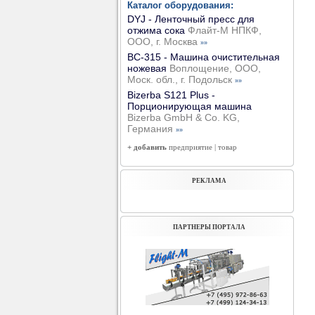
Каталог оборудования:
DYJ - Ленточный пресс для
отжима сока
Флайт-М НПКФ,
ООО, г. Москва
»»
ВС-315 - Машина очистительная
ножевая
Воплощение, ООО,
Моск. обл., г. Подольск
»»
Bizerba S121 Plus -
Порционирующая машина
Bizerba GmbH & Co. KG,
Германия
»»
+ добавить
предприятие
|
товар
РЕКЛАМА
ПАРТНЕРЫ ПОРТАЛА