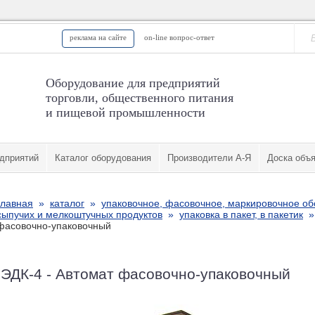
реклама на сайте
on-line вопрос-ответ
Оборудование для предприятий
торговли, общественного питания
и пищевой промышленности
дприятий
Каталог оборудования
Производители А-Я
Доска объ
главная
»
каталог
»
упаковочное, фасовочное, маркировочное о
сыпучих и мелкоштучных продуктов
»
упаковка в пакет, в пакетик
фасовочно-упаковочный
ЭДК-4 - Автомат фасовочно-упаковочный