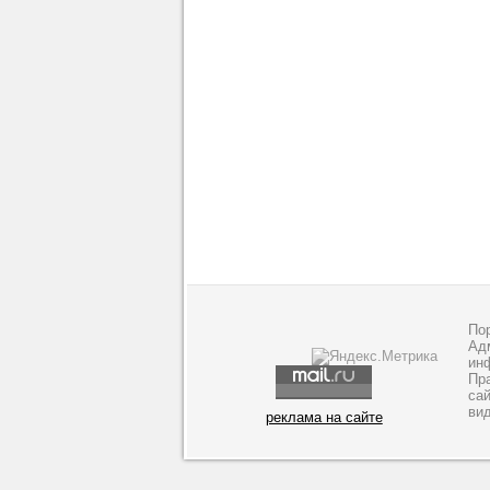
По
Адм
ин
Пр
са
ви
реклама на сайте