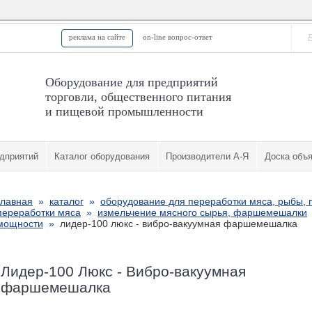
реклама на сайте
on-line вопрос-ответ
Оборудование для предприятий
торговли, общественного питания
и пищевой промышленности
дприятий
Каталог оборудования
Производители А-Я
Доска объ
главная
»
каталог
»
оборудование для переработки мяса, рыбы, 
переработки мяса
»
измельчение мясного сырья, фаршемешалки
мощности
»
лидер-100 люкс - вибро-вакуумная фаршемешалка
Лидер-100 Люкс - Вибро-вакуумная
фаршемешалка