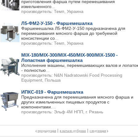
приготовления фарша путем перемешивания
измельченного
...
производитель:
Темп, Украина
Л5-ФМ2-У-150 - Фаршемешалка
Фаршемешалка Л5-ФМ2-У-150 предназначена для
перемешивания мясного фарша до требуемой
консистенции со
...
производитель:
Темп, Украина
MIX-180/MIX-300/MIX-450/MIX-900/MIX-1500 -
Лопастная фаршемешалка
Исполнение машины, перемешивающих валов и лопато
- полностью
...
производитель:
N&N Nadratowski Food Processing
Equipment, Польша
ИПКС-019 - Фаршемешалка
Предназначена для перемешивания мясного фарша и
других измельченных пищевых продуктов с
компонентами.
...
производитель:
Эльф 4М НПП, г. Рязань
|
|
предыдущая
в начало рубрики
следующая