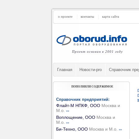
о проекте
контакты
карта сайта
Проект основан в 2001 году
Главная
Новости-pro
Cправочник пре
ПОПОЛНИЛИ СОДЕРЖИМОЕ
Справочник предприятий:
Флайт-М НПКФ, ООО
Москва и
М.о.
»»
Воплощение, ООО
Москва и
М.о.
»»
Би-Техно, ООО
Москва и М.о.
»»