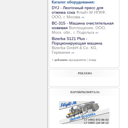
Каталог оборудования:
DYJ - Ленточный пресс для
отжима сока
Флайт-М НПКФ,
ООО, г. Москва
»»
ВС-315 - Машина очистительная
ножевая
Воплощение, ООО,
Моск. обл., г. Подольск
»»
Bizerba S121 Plus -
Порционирующая машина
Bizerba GmbH & Co. KG,
Германия
»»
+ добавить
предприятие
|
товар
РЕКЛАМА
ПАРТНЕРЫ ПОРТАЛА