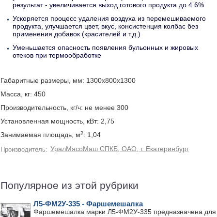
результат - увеличивается выход готового продукта до 4.6%
Ускоряется процесс удаления воздуха из перемешиваемого
продукта, улучшается цвет, вкус, консистенция колбас без
применения добавок (красителей и т.д.)
Уменьшается опасность появления бульонных и жировых
отеков при термообработке
Габаритные размеры, мм: 1300х800х1300
Масса, кг: 450
Производительность, кг/ч: не менее 300
Установленная мощность, кВт: 2,75
2
Занимаемая площадь, м
: 1,04
УралМясоМаш СПКБ, ОАО, г. Екатеринбург
Производитель:
Популярное из этой рубрики
Л5-ФМ2У-335 - Фаршемешалка
Фаршемешалка марки Л5-ФМ2У-335 предназначена для