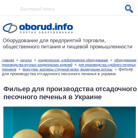
Проект основан в 2001 году
Оборудование для предприятий
торговли,
общественного питания
и пищевой промышленности
главная
»
каталог
»
кондитерское, хлебопекарное оборудование
»
оборудование
производства мучных кондитерских изделий
»
для производства сдобного печенья,
фильер
пряников
»
форсунки, матрицы струнной резки, формующие роторы
»
для производства отсадочного песочного печенья в украине
Фильер для производства отсадочного
песочного печенья в Украине