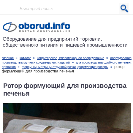
Проект основан в 2001 году
Оборудование для предприятий
торговли,
общественного питания
и пищевой промышленности
главная
»
каталог
»
кондитерское, хлебопекарное оборудование
»
оборудование
производства мучных кондитерских изделий
»
для производства сдобного печенья,
ротор
пряников
»
форсунки, матрицы струнной резки, формующие роторы
»
формующий для производства печенья
Ротор формующий для производства
печенья