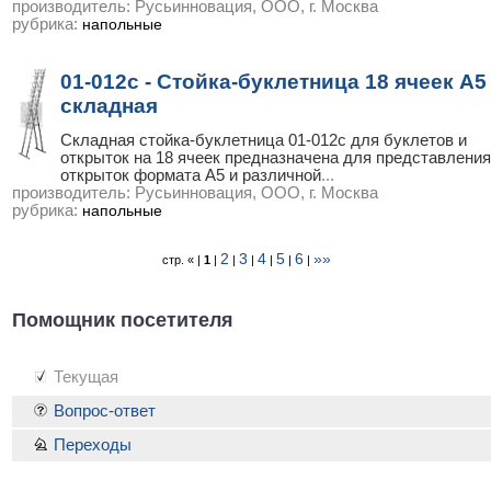
производитель:
Русьинновация, ООО, г. Москва
рубрика:
напольные
01-012с - Стойка-буклетница 18 ячеек А5
складная
Складная стойка-буклетница 01-012с для буклетов и
открыток на 18 ячеек предназначена для представления
открыток формата А5 и различной
...
производитель:
Русьинновация, ООО, г. Москва
рубрика:
напольные
2
3
4
5
6
»»
стр. « |
1
|
|
|
|
|
|
Помощник посетителя
Текущая
Вопрос-ответ
Переходы