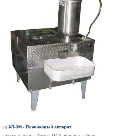
АП-3М - Пончиковый аппарат
[
4
]
производитель:
Томак, ПАО, Украина, г. Киев