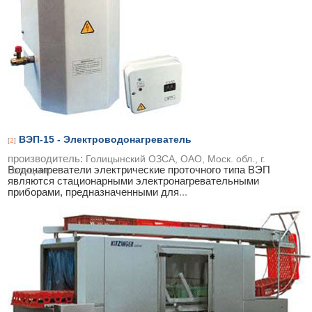
ВЭП-15 - Электроводонагреватель
[
2
]
производитель:
Голицынский ОЗСА, ОАО, Моск. обл., г.
Водонагреватели электрические проточного типа ВЭП
Голицыно
являются стационарными электронагревательными
приборами, предназначенными для
...