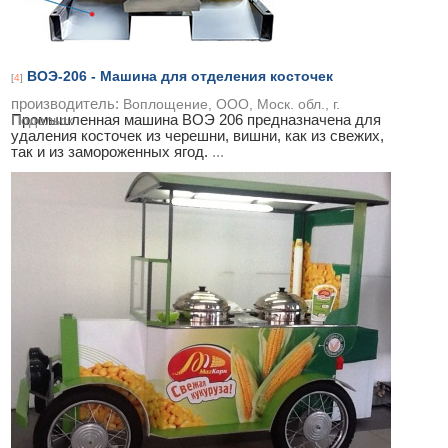
ВОЭ-206 - Машина для отделения косточек
[
4
]
производитель:
Воплощение, ООО, Моск. обл., г.
Промышленная машина ВОЭ 206 предназначена для
Подольск
удаления косточек из черешни, вишни, как из свежих,
так и из замороженных ягод.
...