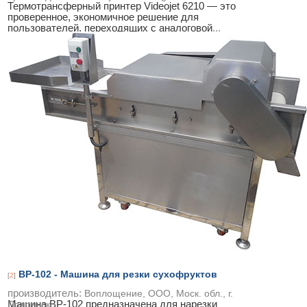
Термотрансферный принтер Videojet 6210 — это
проверенное, экономичное решение для
пользователей, переходящих с аналоговой
...
ВР-102 - Машина для резки сухофруктов
[
2
]
производитель:
Воплощение, ООО, Моск. обл., г.
Машина ВР-102 предназначена для нарезки
Подольск