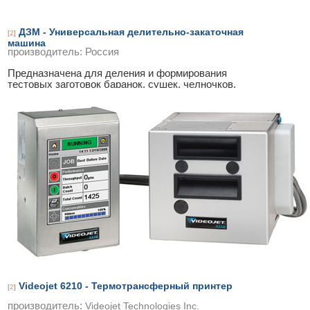
ДЗМ - Универсальная делительно-закаточная
[
2
]
машина
производитель:
Россия
Предназначена для деления и формирования
тестовых заготовок баранок, сушек, челночков,
бубликов, сушки- малютки из пшеничной муки
...
Videojet 6210 - Термотрансферный принтер
[
2
]
производитель:
Videojet Technologies Inc.