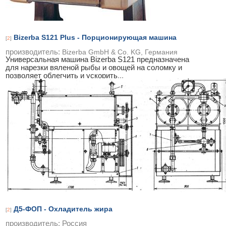
Bizerba S121 Plus - Порционирующая машина
[
2
]
производитель:
Bizerba GmbH & Co. KG, Германия
Универсальная машина Bizerba S121 предназначена
для нарезки вяленой рыбы и овощей на соломку и
позволяет облегчить и ускорить
...
Д5-ФОП - Охладитель жира
[
2
]
производитель:
Россия