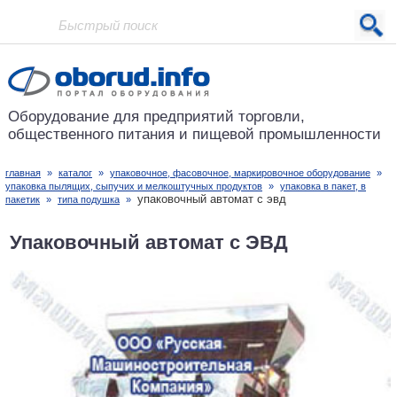
Проект основан в 2001 году
Оборудование для предприятий
торговли,
общественного питания
и пищевой промышленности
главная
»
каталог
»
упаковочное, фасовочное, маркировочное оборудование
»
упаковка пылящих, сыпучих и мелкоштучных продуктов
»
упаковка в пакет, в
упаковочный автомат с эвд
пакетик
»
типа подушка
»
Упаковочный автомат с ЭВД