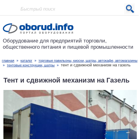
Проект основан в 2001 году
Оборудование для предприятий
торговли,
общественного питания
и пищевой промышленности
главная
»
каталог
»
торговые павильоны, киоски, шатры, автокафе, автомагазины
тент и сдвижной механизм на газель
»
тентовые конструкции, шатры
»
Тент и сдвижной механизм на Газель