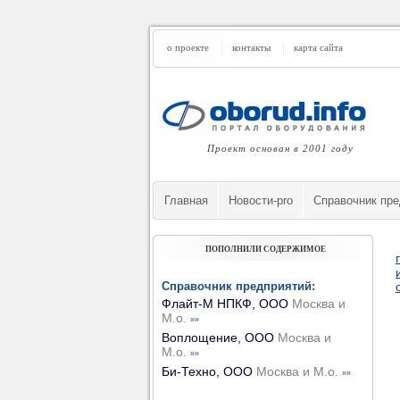
о проекте
контакты
карта сайта
Проект основан в 2001 году
Главная
Новости-pro
Cправочник пре
ПОПОЛНИЛИ СОДЕРЖИМОЕ
Справочник предприятий:
Флайт-М НПКФ, ООО
Москва и
М.о.
»»
Воплощение, ООО
Москва и
М.о.
»»
Би-Техно, ООО
Москва и М.о.
»»