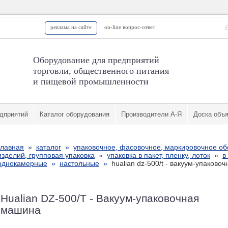
реклама на сайте
on-line вопрос-ответ
Оборудование для предприятий
торговли, общественного питания
и пищевой промышленности
дприятий
Каталог оборудования
Производители А-Я
Доска объ
главная
»
каталог
»
упаковочное, фасовочное, маркировочное о
изделий, групповая упаковка
»
упаковка в пакет, пленку, лоток
»
в
однокамерные
»
настольные
»
hualian dz-500/t - вакуум-упаково
Hualian DZ-500/T - Вакуум-упаковочная
машина