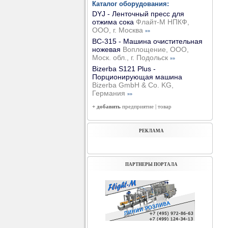
Каталог оборудования:
DYJ - Ленточный пресс для
отжима сока
Флайт-М НПКФ,
ООО, г. Москва
»»
ВС-315 - Машина очистительная
ножевая
Воплощение, ООО,
Моск. обл., г. Подольск
»»
Bizerba S121 Plus -
Порционирующая машина
Bizerba GmbH & Co. KG,
Германия
»»
+ добавить
предприятие
|
товар
РЕКЛАМА
ПАРТНЕРЫ ПОРТАЛА