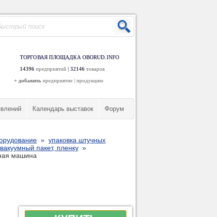
ТОРГОВАЯ ПЛОЩАДКА OBORUD.INFO
14396
предприятий
|
32146
товаров
+ добавить
предприятие
|
продукцию
явлений
Календарь выставок
Форум
борудование
»
упаковка штучных
 вакуумный пакет, пленку
»
чная машина