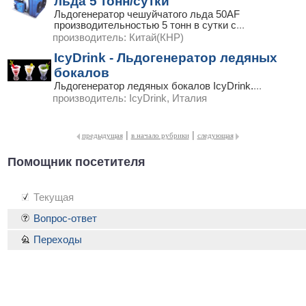
льда 5 тонн/сутки
Льдогенератор чешуйчатого льда 50AF
производительностью 5 тонн в сутки с
...
производитель:
Китай(КНР)
IcyDrink - Льдогенератор ледяных
бокалов
Льдогенератор ледяных бокалов IcyDrink.
...
производитель:
IcyDrink, Италия
|
|
предыдущая
в начало рубрики
следующая
Помощник посетителя
Текущая
Вопрос-ответ
Переходы