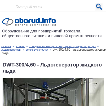
Проект основан в 2001 году
Оборудование для предприятий
торговли,
общественного питания
и пищевой промышленности
главная
»
каталог
»
холодильные компрессоры, агрегаты, льдогенераторы
»
dwt-300/4,60 - льдогенератор жидког
льдогенераторы
»
более 240 кг/сутки
»
льда
DWT-300/4,60 - Льдогенератор жидкого
льда